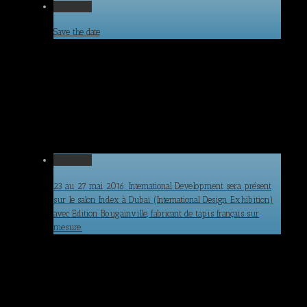
Permalink
Save the date
Permalink
23 au 27 mai 2016: International Development sera présent
sur le salon Index à Dubaï (International Design Exhibition)
avec Edition Bougainville, fabricant de tapis français sur
mesure.